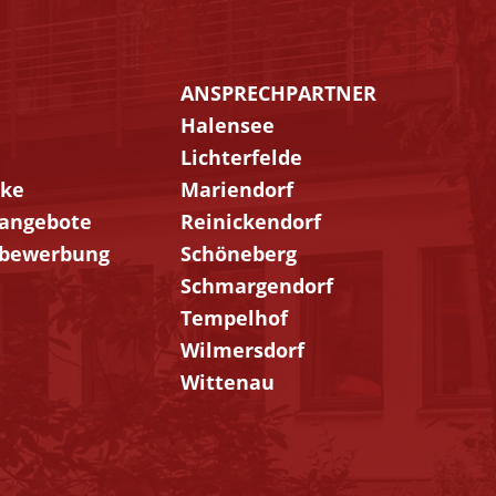
ANSPRECHPARTNER
n
Navigation
Halensee
gen
überspringen
Lichterfelde
rke
Mariendorf
angebote
Reinickendorf
bewerbung
Schöneberg
Schmargendorf
Tempelhof
Wilmersdorf
Wittenau