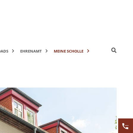
ADS
EHRENAMT
MEINE SCHOLLE
E-Mobilität
Karriere
er
E-Mobilität FAQ
Ausbildung
Ehrenamt