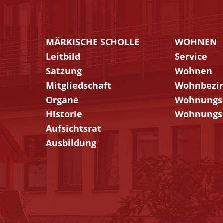
MÄRKISCHE SCHOLLE
WOHNEN
Navigation
Navigatio
Leitbild
Service
überspringen
übersprin
Satzung
Wohnen
Mitgliedschaft
Wohnbezi
Organe
Wohnungs
Historie
Wohnungs
Aufsichtsrat
Ausbildung